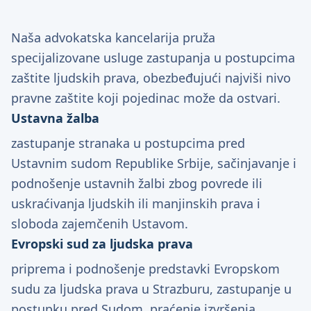
Naša advokatska kancelarija pruža
specijalizovane usluge zastupanja u postupcima
zaštite ljudskih prava, obezbeđujući najviši nivo
pravne zaštite koji pojedinac može da ostvari.
Ustavna žalba
zastupanje stranaka u postupcima pred
Ustavnim sudom Republike Srbije, sačinjavanje i
podnošenje ustavnih žalbi zbog povrede ili
uskraćivanja ljudskih ili manjinskih prava i
sloboda zajemčenih Ustavom.
Evropski sud za ljudska prava
priprema i podnošenje predstavki Evropskom
sudu za ljudska prava u Strazburu, zastupanje u
postupku pred Sudom, praćenje izvršenja