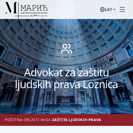
LAT
Advokat za zaštitu
ljudskih prava Loznica
POČETNA
›
OBLASTI RADA
›
ZAŠTITA LJUDSKIH PRAVA